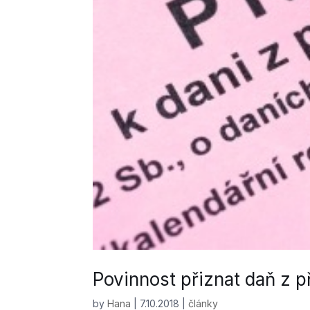
Povinnost přiznat daň z 
by
Hana
|
7.10.2018
|
články