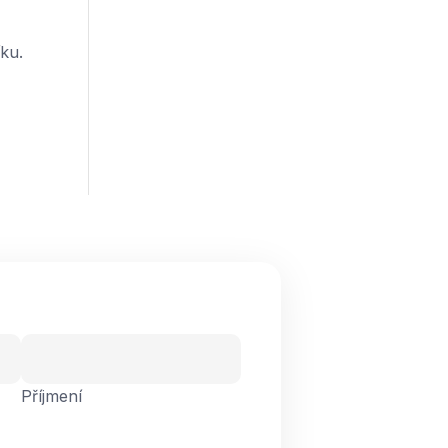
íku.
Příjmení