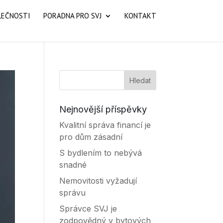
LEČNOSTI
PORADNA PRO SVJ
KONTAKT
Nejnovější příspěvky
Kvalitní správa financí je
pro dům zásadní
S bydlením to nebývá
snadné
Nemovitosti vyžadují
správu
Správce SVJ je
zodpovědný v bytových