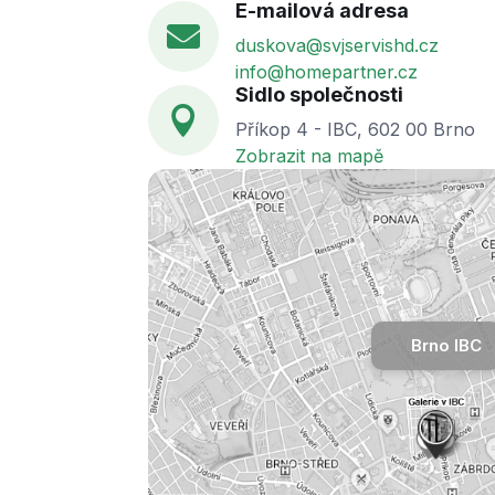
E-mailová adresa

duskova@svjservishd.cz
info@homepartner.cz
Sidlo společnosti

Příkop 4 - IBC, 602 00 Brno
Zobrazit na mapě
Brno IBC