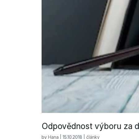
Odpovědnost výboru za d
by
Hana
|
15.10.2018
|
články