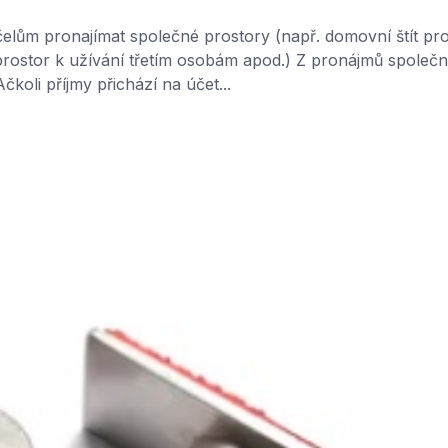
elům pronajímat společné prostory (např. domovní štít pr
prostor k užívání třetím osobám apod.) Z pronájmů společ
koli příjmy přichází na účet...