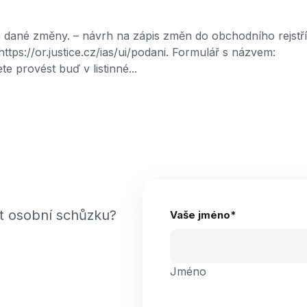
is dané změny. – návrh na zápis změn do obchodního rejstř
ttps://or.justice.cz/ias/ui/podani. Formulář s názvem:
rovést buď v listinné...
t osobní schůzku?
Vaše jméno
*
Jméno