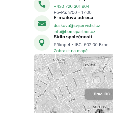

+420 720 301 964
Po–Pá: 8:00 – 17:00
E-mailová adresa

duskova@svjservishd.cz
info@homepartner.cz
Sidlo společnosti

Příkop 4 - IBC, 602 00 Brno
Zobrazit na mapě
Brno IBC