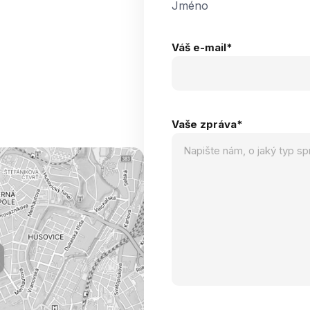
Jméno
Váš e-mail
*
Vaše zpráva
*