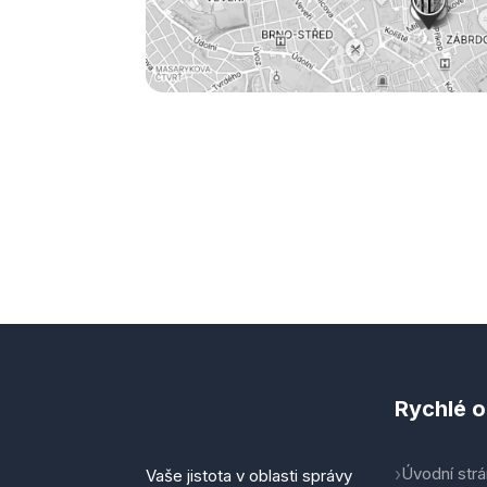
Rychlé 
Úvodní str
Vaše jistota v oblasti správy