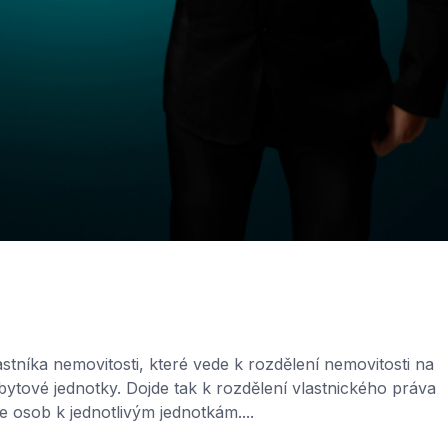
stníka nemovitosti, které vede k rozdělení nemovitosti na
ytové jednotky. Dojde tak k rozdělení vlastnického práva
e osob k jednotlivým jednotkám....