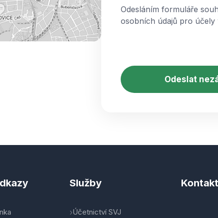
Odesláním formuláře souh
osobních údajů pro účely 
CAPTCHA
odkazy
Služby
Kontak
ánka
Účetnictví SVJ