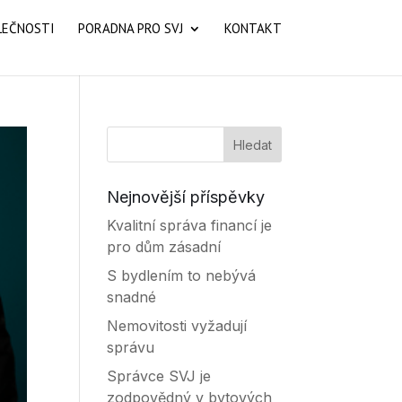
LEČNOSTI
PORADNA PRO SVJ
KONTAKT
Nejnovější příspěvky
Kvalitní správa financí je
pro dům zásadní
S bydlením to nebývá
snadné
Nemovitosti vyžadují
správu
Správce SVJ je
zodpovědný v bytových