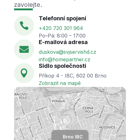
zavolejte.
Telefonní spojení

+420 720 301 964
Po–Pá: 8:00 – 17:00
E-mailová adresa

duskova@svjservishd.cz
info@homepartner.cz
Sidlo společnosti

Příkop 4 - IBC, 602 00 Brno
Zobrazit na mapě
Brno IBC