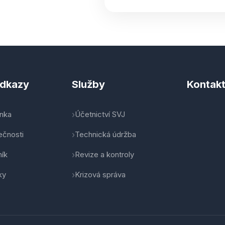
odkazy
Služby
Kontak
ánka
Účetnictví SVJ
ečnosti
Technická údržba
ník
Revize a kontroly
ky
Krizová správa