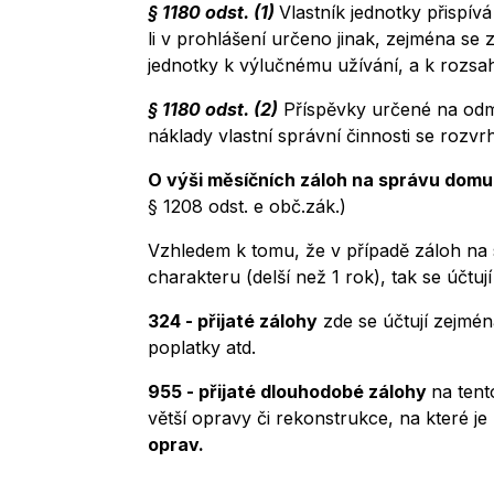
§ 1180 odst. (1)
Vlastník jednotky přisp
li v prohlášení určeno jinak, zejména se
jednotky k výlučnému užívání, a k rozsahu
§ 1180 odst. (2)
Příspěvky určené na odmě
náklady vlastní správní činnosti se rozv
O výši měsíčních záloh na správu domu 
§ 1208 odst. e obč.zák.)
Vzhledem k tomu, že v případě záloh na
charakteru (delší než 1 rok), tak se účtuj
324 - přijaté zálohy
zde se účtují zejmé
poplatky atd.
955 - přijaté dlouhodobé zálohy
na tent
větší opravy či rekonstrukce, na které j
oprav.