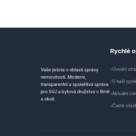
Rychlé 
Úvodní str
Vaše jistota v oblasti správy
nemovitostí. Moderní,
O naší spol
transparentní a spolehlivá správa
pro SVJ a bytová družstva v Brně
Aktuální ce
a okolí.
Časté otáz