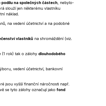
o podílu na společných částech
, nebylo-
erá slouží jen některému vlastníku
tní náklad.
nů, na vedení účetnictví a na podobné
ečenství vlastníků
na shromáždění (viz.
é
(1 rok) tak o zálohy
dlouhodobého
ýboru, vedení účetnictví, bankovní
ré jsou vyšší finanční náročnosti např.
ově se tyto zálohy označují jako
fond