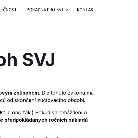
LEČNOSTI
PORADNA PRO SVJ
KONTAKT
loh SVJ
hovým způsobem
. Dle tohoto zákona má
íců od skončení zúčtovacího období.
dst. e obč.zák.) Pokud shromáždění o
le předpokládaných ročních nákladů