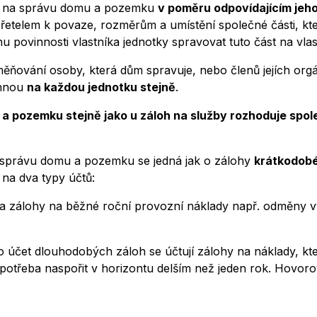
ívá na správu domu a pozemku
v poměru odpovídajícím jeh
 zřetelem k povaze, rozměrům a umístění společné části, kt
 povinnosti vlastníka jednotky spravovat tuto část na vlas
ňování osoby, která dům spravuje, nebo členů jejích orgá
rhnou
na každou jednotku stejně
.
a pozemku stejně jako u záloh na služby rozhoduje spol
 správu domu a pozemku se jedná jak o zálohy
krátkodob
í na dva typy účtů:
na zálohy na běžné roční provozní náklady např. odměny v
o účet dlouhodobých záloh se účtují zálohy na náklady, kte
e potřeba naspořit v horizontu delším než jeden rok. Hovor