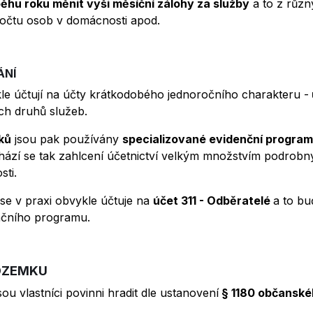
ěhu roku měnit výši měsíční zálohy za služby
a to z různ
očtu osob v domácnosti apod.
ÁNÍ
kle účtují na účty krátkodobého jednoročního charakteru -
ých druhů služeb.
íků
jsou pak používány
specializované evidenční progra
chází se tak zahlcení účetnictví velkým množstvím podrob
sti.
se v praxi obvykle účtuje na
účet 311 - Odběratelé
a to bu
nčního programu.
POZEMKU
sou vlastníci povinni hradit dle ustanovení
§ 1180 občanské