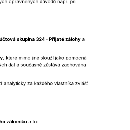
ých oprávněných důvodů např. při
účtová skupina 324 - Přijaté zálohy
a
my
, které mimo jiné slouží jako pomocná
ných dat a současně zůstává zachována
ď analyticky za každého vlastníka zvlášť
ho zákoníku
a to: