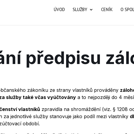
ÚVOD
SLUŽBY
CENÍK
O SPO
ní předpisu zá
1 občanského zákoníku ze strany vlastníků prováděny
zálo
za služby také včas vyúčtovány
a to nejpozději do 4 měs
čenství vlastníků
zpravidla na shromáždění (viz. § 1208 o
 za jednotlivé služby stanovuje jako podíl mezi vlastníky
d
zúčtovací období.