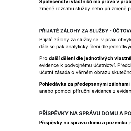
Společenství vlastníků má právo v průb
změně rozsahu služby nebo při změně p
PŘIJATÉ ZÁLOHY ZA SLUŽBY - ÚČTOV
Přijaté zálohy za služby se v praxi obvy
dále se pak analyticky člení dle jednotliv
Pro
další dělení dle jednotlivých vlastn
evidence k podvojnému účetnictví. Před
účetní zásada o věrném obrazu skutečno
Pohledávka za předepsanými zálohami
anebo pomocí příruční evidence z evide
PŘÍSPĚVKY NA SPRÁVU DOMU A 
Příspěvky na správu domu a pozemku
j