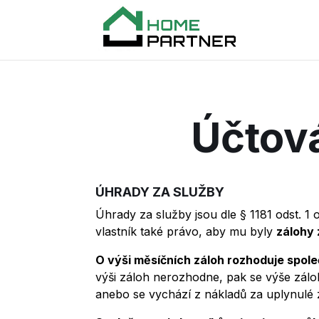
Účtová
ÚHRADY ZA SLUŽBY
Úhrady za služby jsou dle § 1181 odst. 
vlastník také právo, aby mu byly
zálohy 
O výši měsíčních záloh rozhoduje spole
výši záloh nerozhodne, pak se výše záloh
anebo se vychází z nákladů za uplynulé 