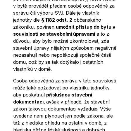
v bytě provádět předem osobě odpovědné za
správu čili výboru SVJ. Dále je vlastník
jednotky dle
§ 1182 odst. 2
občanského
zákoníku, povinen
umožnit přístup do bytu v
souvislosti se stavebními úpravami
a to z
důvodu, aby bylo možné zkontrolovat, zda
stavební úpravy nějakým způsobem negativně
nezasahují nebo nepoškozují společné části
domu, což by se tak dotýkalo i ostatních
vlastníků v domě.
Osoba odpovědná za správu v této souvislosti
může také požadovat po vlastníku jednotky,
aby poskytnul
příslušnou stavební
dokumentaci,
avšak v případě, že stavební
zákon takovou dokumentaci vyžaduje. Výše
uvedené není plynoucí jen podle zákona, ale
též z hlediska ohledu na ostatní v domě, z
hlediska běžné lidské slušnosti a dobrých