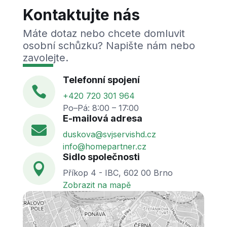
Kontaktujte nás
Máte dotaz nebo chcete domluvit
osobní schůzku? Napište nám nebo
zavolejte.
Telefonní spojení

+420 720 301 964
Po–Pá: 8:00 – 17:00
E-mailová adresa

duskova@svjservishd.cz
info@homepartner.cz
Sidlo společnosti

Příkop 4 - IBC, 602 00 Brno
Zobrazit na mapě