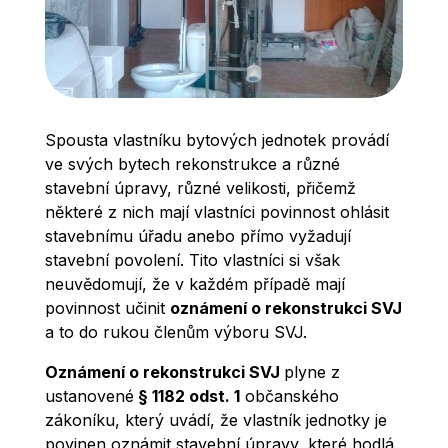
Spousta vlastníku bytových jednotek provádí
ve svých bytech rekonstrukce a různé
stavební úpravy, různé velikosti, přičemž
některé z nich mají vlastníci povinnost ohlásit
stavebnímu úřadu anebo přímo vyžadují
stavební povolení. Tito vlastníci si však
neuvědomují, že v každém případě mají
povinnost učinit
oznámení o rekonstrukci SVJ
a to do rukou členům výboru SVJ.
Oznámení o rekonstrukci SVJ
plyne z
ustanovené
§ 1182 odst. 1
občanského
zákoníku, který uvádí, že vlastník jednotky je
povinen oznámit stavební úpravy, které hodlá