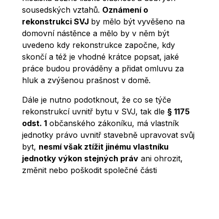
sousedských vztahů.
Oznámení o
rekonstrukci SVJ
by mělo být vyvěšeno na
domovní nástěnce a mělo by v něm být
uvedeno kdy rekonstrukce započne, kdy
skončí a též je vhodné krátce popsat, jaké
práce budou prováděny a přidat omluvu za
hluk a zvýšenou prašnost v domě.
Dále je nutno podotknout, že co se týče
rekonstrukcí uvnitř bytu v SVJ, tak dle
§ 1175
odst. 1
občanského zákoníku, má vlastník
jednotky právo uvnitř stavebně upravovat svůj
byt,
nesmí však ztížit jinému vlastníku
jednotky výkon stejných práv
ani ohrozit,
změnit nebo poškodit společné části