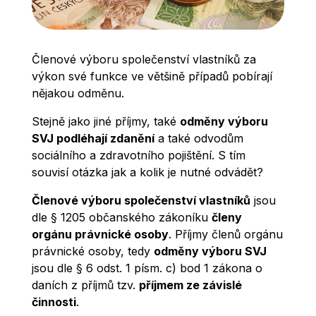
Členové výboru společenství vlastníků za
výkon své funkce ve většině případů pobírají
nějakou odměnu.
Stejně jako jiné příjmy, také
odměny výboru
SVJ podléhají zdanění
a také odvodům
sociálního a zdravotního pojištění. S tím
souvisí otázka jak a kolik je nutné odvádět?
Členové výboru společenství vlastníků
jsou
dle § 1205 občanského zákoníku
členy
orgánu právnické osoby
. Příjmy členů orgánu
právnické osoby, tedy
odměny výboru SVJ
jsou dle § 6 odst. 1 písm. c) bod 1 zákona o
daních z příjmů tzv.
příjmem ze závislé
činnosti
.