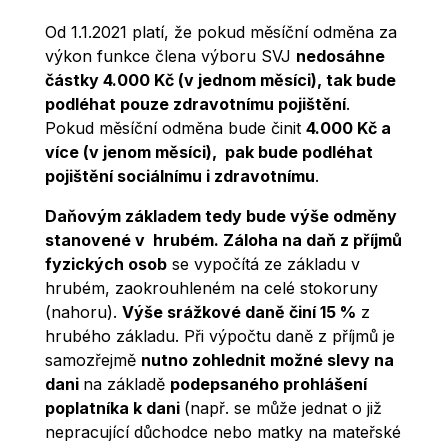
Od 1.1.2021 platí, že pokud měsíční odměna za
výkon funkce člena výboru SVJ
nedosáhne
částky 4.000 Kč (v jednom měsíci), tak bude
podléhat pouze zdravotnímu pojištění
.
Pokud měsíční odměna bude činit
4.000 Kč a
více (v jenom měsíci), pak bude podléhat
pojištění sociálnímu i zdravotnímu
.
Daňovým základem tedy bude výše odměny
stanovené v hrubém.
Záloha na daň z příjmů
fyzických osob
se vypočítá ze základu v
hrubém, zaokrouhleném na celé stokoruny
(nahoru).
Výše srážkové daně činí 15 %
z
hrubého základu. Při výpočtu daně z příjmů je
samozřejmě
nutno zohlednit možné slevy na
dani
na základě
podepsaného prohlášení
poplatníka k dani
(např. se může jednat o již
nepracující důchodce nebo matky na mateřské