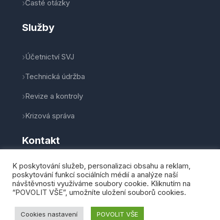
Časté otázky
Služby
Účetnictví SVJ
Technická údržba
Revize a kontroly
Krizová správa
Kontakt
K poskytování služeb, personalizaci obsahu a reklam,
poskytování funkcí sociálních médií a analýze naší
návštěvnosti využíváme soubory cookie. Kliknutím na
© 2026 Home Partner, s.r.o. Všechna práva vyhrazena.
“POVOLIT VŠE”, umožníte uložení souborů cookies.
Ochrana osobních údajů (GDPR)
Cookies
Vyrobeno s péčí pro brněnská SVJ
Cookies nastavení
POVOLIT VŠE