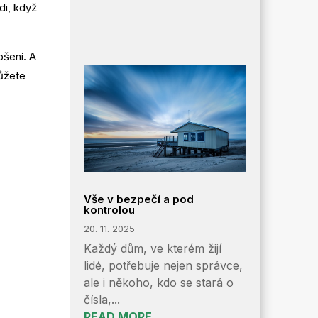
di, když
pšení. A
ůžete
Vše v bezpečí a pod
kontrolou
20. 11. 2025
Každý dům, ve kterém žijí
lidé, potřebuje nejen správce,
ale i někoho, kdo se stará o
čísla,...
READ MORE...