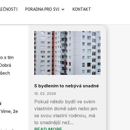
LEČNOSTI
PORADNA PRO SVJ
KONTAKT
o s tím
 Dobrá
všech
S bydlením to nebývá snadné
10. 02. 2026
Pokud někdo bydlí ve svém
í
vlastním domě sám nebo jen
 Víme, že
se svou vlastní rodinou, má
to snadnější než...
READ MORE...