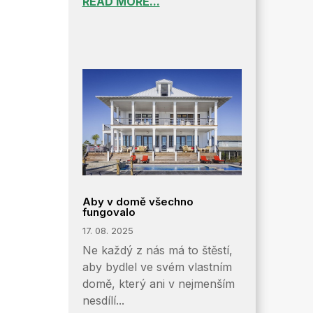
READ MORE...
Aby v domě všechno
fungovalo
17. 08. 2025
Ne každý z nás má to štěstí,
aby bydlel ve svém vlastním
domě, který ani v nejmenším
nesdílí...