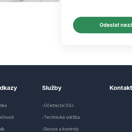
CAPTCHA
odkazy
Služby
Kontak
ánka
Účetnictví SVJ
ečnosti
Technická údržba
ník
Revize a kontroly