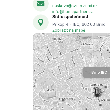

duskova@svjservishd.cz
info@homepartner.cz
Sidlo společnosti

Příkop 4 - IBC, 602 00 Brno
Zobrazit na mapě
Brno IBC