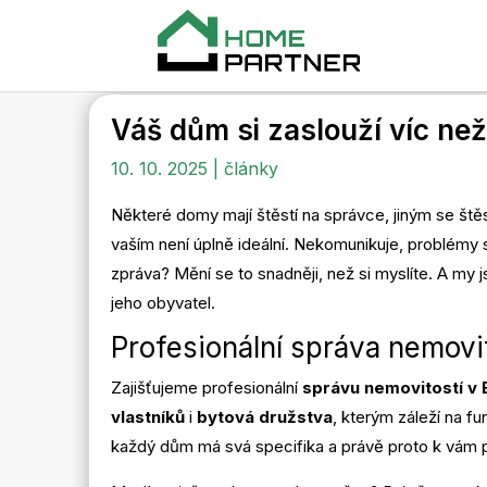
Váš dům si zaslouží víc než
10. 10. 2025
|
články
Některé domy mají štěstí na správce, jiným se ště
vaším není úplně ideální. Nekomunikuje, problémy s
zpráva? Mění se to snadněji, než si myslíte. A my
jeho obyvatel.
Profesionální správa nemovi
Zajišťujeme profesionální
správu nemovitostí v B
vlastníků
i
bytová družstva
, kterým záleží na f
každý dům má svá specifika a právě proto k vám p