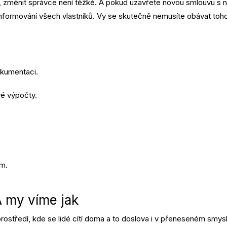
, změnit správce není těžké. A pokud uzavřete novou smlouvu s n
nformování všech vlastníků. Vy se skutečně nemusíte obávat toho
kumentaci.
é výpočty.
m.
A my víme jak
t prostředí, kde se lidé cítí doma a to doslova i v přeneseném smys