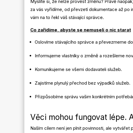
Myslíte si, že nelze provést změnu? Právě naopak
za vás vyřídíme, od převzetí dokumentace až po i
vám na to řekl váš stávající správce.
Co zařídíme, abyste se nemuseli o nic starat
Oslovíme stávajícího správce a převezmeme do
Informujeme vlastníky o změně a rozešleme nov
Komunikujeme se všemi dodavateli služeb.
Zajistíme plynulý přechod bez výpadků služeb.
Přizpůsobíme správu vašim konkrétním potřebá
Věci mohou fungovat lépe. 
Naším cílem není jen plnit povinnosti, ale vytváře