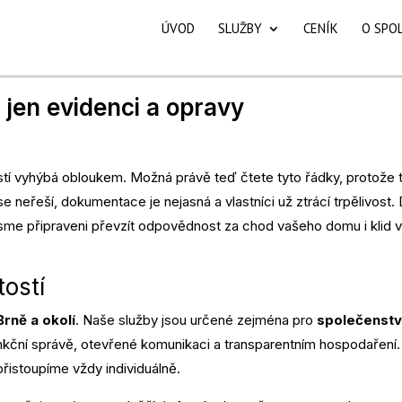
ÚVOD
SLUŽBY
CENÍK
O SPO
 jen evidenci a opravy
stí vyhýbá obloukem. Možná právě teď čtete tyto řádky, protože t
e neřeší, dokumentace je nejasná a vlastníci už ztrácí trpělivost.
 jsme připraveni převzít odpovědnost za chod vašeho domu i klid 
tostí
rně a okolí
. Naše služby jsou určené zejména pro
společenstv
unkční správě, otevřené komunikaci a transparentním hospodaření.
řistoupíme vždy individuálně.