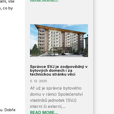
ámi, vše
, co by
Správce SVJ je zodpovědný v
bytových domech i za
technickou stránku věci
5. 12. 2025
Ať už je správce bytového
domu v rámci Společenství
vlastníků jednotek (SVJ)
interní či externí,...
lu. Dobře
READ MORE...