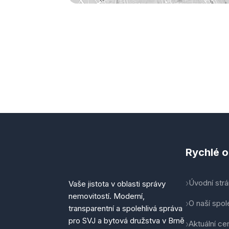
Rychlé 
Úvodní str
Vaše jistota v oblasti správy
nemovitostí. Moderní,
O naší spol
transparentní a spolehlivá správa
pro SVJ a bytová družstva v Brně
Aktuální ce